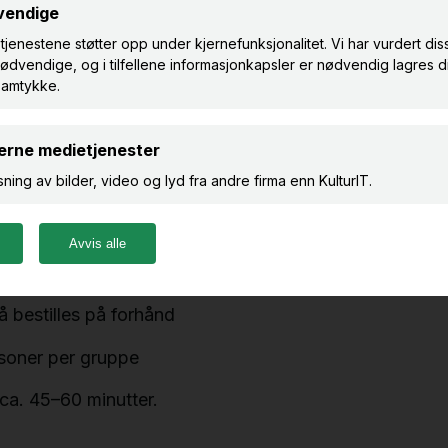
inger for grupper ved Spillum Dampsag & Høvleri – et 
rk og teknologi.
n følger dere hele produksjonslinja i saghuset, fra rå
Her får dere oppleve historien der den faktisk skjedde!
asjon:
 bestilles på forhånd
soner per gruppe
 ca. 45–60 minutter.