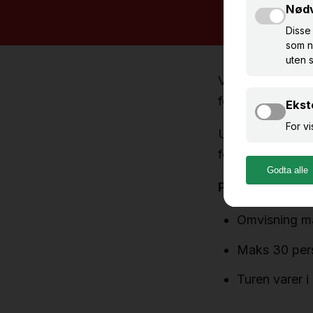
Vi tilbyr omvisn
fortidens håndve
Under omvisninge
ferdig produkt. 
Praktisk inform
Omvisning må
Maks 30 per
Turen varer i