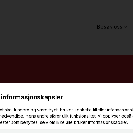
Besøk oss
med på en spenne
nom industrihisto