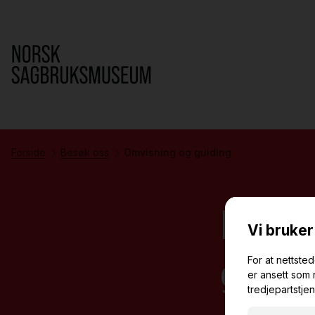
Forside
Besøk oss
Omvisning og guiding
Bli 
gjen