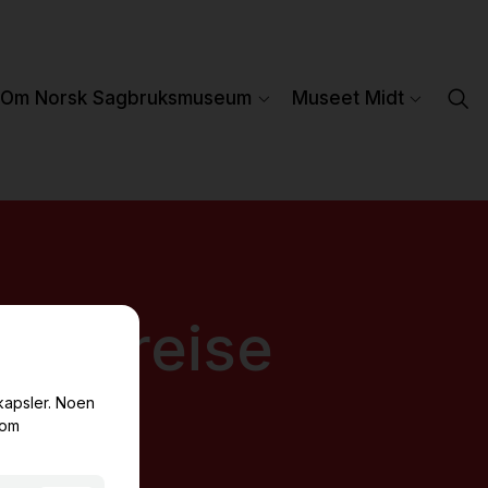
Om Norsk Sagbruksmuseum
Museet Midt
nde reise
rien!