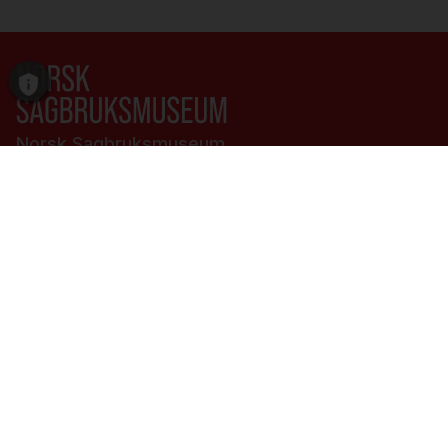
Norsk Sagbruksmuseum
Linbergvegen 16
7820 Spillum
Telefon:
47 47 84 30
E-post:
sagbruksmuseet@museetmidt.no
Facebook
Personverninnstillinger