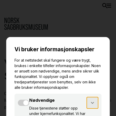
Velkommen til Norsk
Sagbruksmuseum!
Opplev levende industrihistorie i unike omgivelser.
Museet holder åpent
tirsdag–lørdag kl. 10.00–15.00
, i
perioden
19. mai – 29. august 2026
.