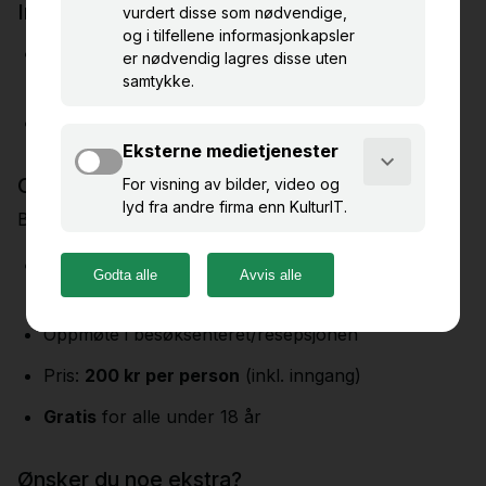
Inngang
Saghus og selvguiding:
100 kr per person
(fra 18
år)
Gratis
for alle under 18 år
Omvisning
Bli med på en spennende guidet rundtur:
Onsdager og fredager kl. 12.00
(19. mai–29.
august)
Oppmøte i besøksenteret/resepsjonen
Pris:
200 kr per person
(inkl. inngang)
Gratis
for alle under 18 år
Ønsker du noe ekstra?