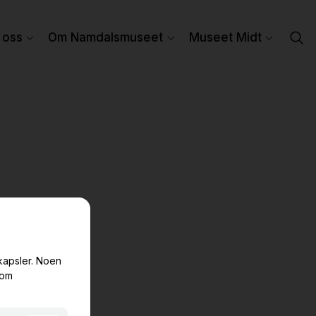
 oss
Om Namdalsmuseet
Museet Midt