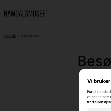
Forside
Besøk oss
Besø