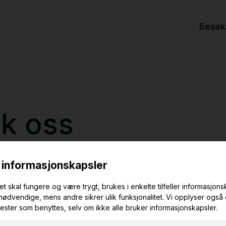
Besøk
k oss