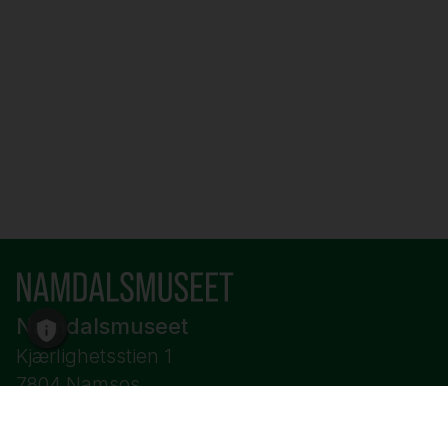
Namdalsmuseet
Kjærlighetsstien 1
7804 Namsos
Telefon:
+47 48 88 00 34