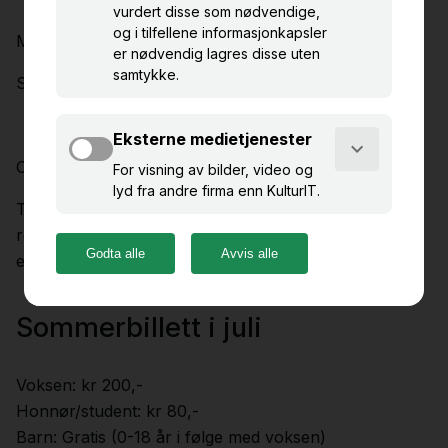
Mandag - lørdag 10:00 - 16:00
Søndag stengt
Omvisning av grupper på forespørsel:
Ta kontakt med resepsjonen på
resepsjonnorveg@museetmidt.no eller 48 88 00 24,
eller møt opp i resepsjonen i våre åpningstider.
Sommerbillett i juli
Voksen: kr 200,-
Honnør/student: kr 80,-
Barn: Gratis (0-18 år i følge med voksen)