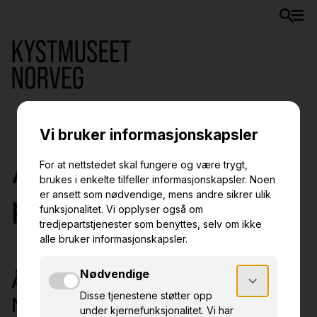
Åpningstider og
priser
Åpningstider Kystmuseet
Norveg