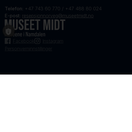
Telefon:
+47 743 60 770 / +47 488 80 024
E-post:
resepsjonnorveg@museetmidt.no
Facebook
Instagram
Personverninnstillinger