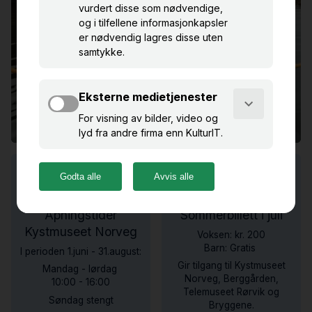
Åpningstider
Sommerbillett i juli
Kystmuseet Norveg
Voksen: kr. 200
Barn: Gratis
I perioden 1.juni - 31.august:
Gir tilgang til Kystmuseet
Mandag - lørdag
Norveg, Berggården,
10:00 - 16:00
Telemuseet Rørvik og
Søndag stengt
Bryggene.