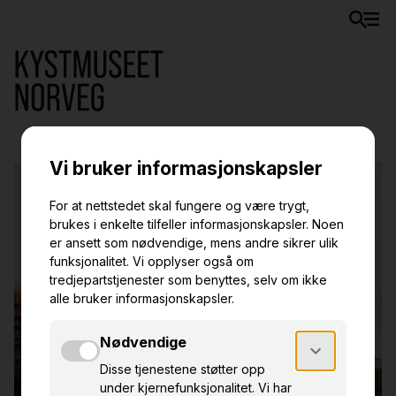
Opplev
Namdalskysten
Gjennom spennende historier inviterer vi deg med
på en reise
i Namdalskystens 10 000 år lange historie.