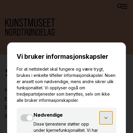
Samlingen
Kunstmuseet NordTrøndelags faste samling
består av ca 1200 verk, og er i hovedsak
basert på egne innkjøp og donasjoner av kunst
innkjøpt av Norsk Kulturråd.