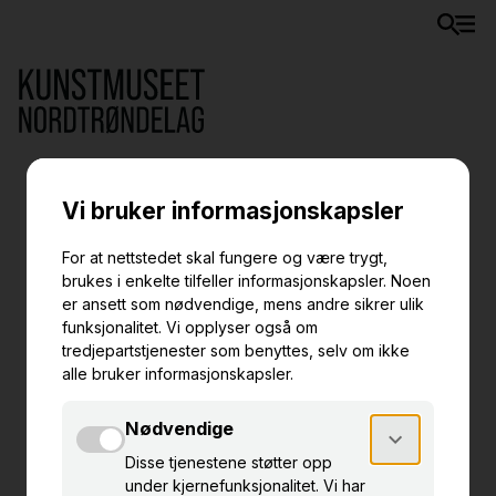
Formidling og
verksted
Ingress
- Ingen treff -