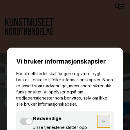
VELKOMMEN TIL
Kunstmuseet
NordTrøndelag
Om oss