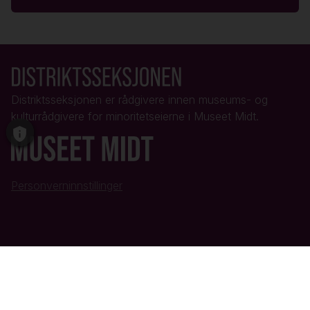
Distriktsseksjonen er rådgivere innen museums- og
kulturrådgivere for minoritetseierne i Museet Midt.
Personverninnstillinger