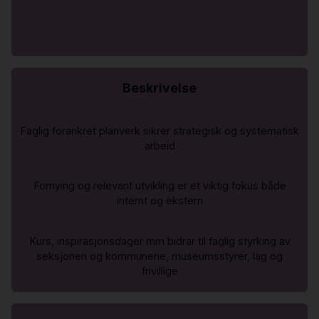
Beskrivelse
Faglig forankret planverk sikrer strategisk og systematisk
arbeid
Fornying og relevant utvikling er et viktig fokus både
internt og ekstern
Kurs, inspirasjonsdager mm bidrar til faglig styrking av
seksjonen og kommunene, museumsstyrer, lag og
frivillige