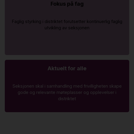
Fokus på fag
Faglig styrking i distriktet forutsetter kontinuerlig faglig
utvikling av seksjonen
Aktuelt for alle
Seksjonen skal i samhandling med frivilligheten skape
gode og relevante møteplasser og opplevelser i
distriktet