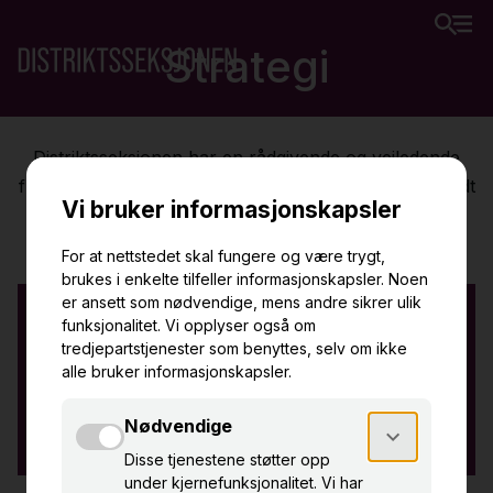
Strategi
Distriktsseksjonen har en rådgivende og veiledende
funksjon, som skal bistå minoritetseierne i Museet Midt
IKS, lag og frivillige i Namdalen innen museums- og
kulturarvområdet.
Visjon
Distriktene er viktige bærebjelker i vårt samfunn, og
gjennom faglig styrking innen museum og
kulturarv
skal seksjonen bidra til positiv
samfunnsutvikling i distriktene i Namdalen.