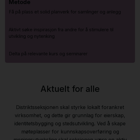
Metode
Få på plass et solid planverk for samlinger og anlegg
Aktivt søke inspirasjon fra andre for å stimulere til
utvikling og nytenking
Delta på relevante kurs og seminarer
Aktuelt for alle
Distriktsseksjonen skal styrke lokalt forankret
virksomhet, og dette gir grunnlag for eierskap,
identitetsbygging og stedsutvikling. Ved å skape
møteplasser for kunnskapsoverføring og
meningsutveksling skal seksjonen være en aktiv