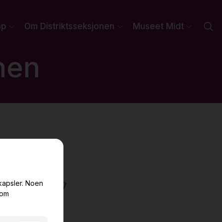
ap
Om Distriktsseksjonen
Museet Midt
nen