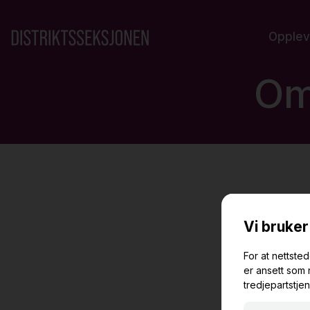
Opplev
Om