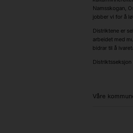
Namsskogan, Ose
jobber vi for å l
Distriktene er s
arbeidet med mus
bidrar til å ivar
Distriktsseksjon
Våre kommun