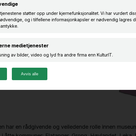
nen har en rådgivende og veiledende rolle innen museu
t i åtte kommuner: Flatanger, Grong, Høylandet, Leka, 