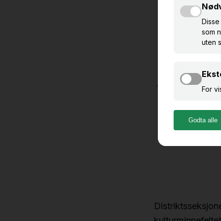
Distriktsseksjo
kulturminnefelte