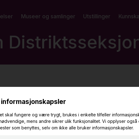
elser
Museer og samlinger
Utstillinger
Kunnsk
 Distriktsseksjo