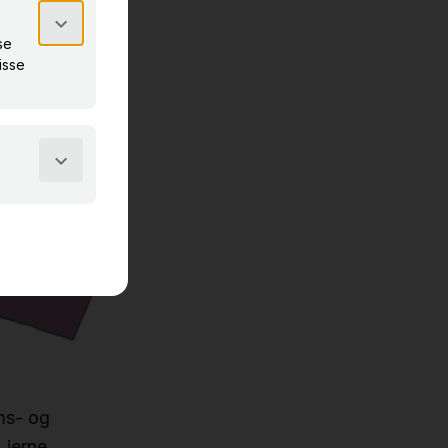
ms- og
Lierne,