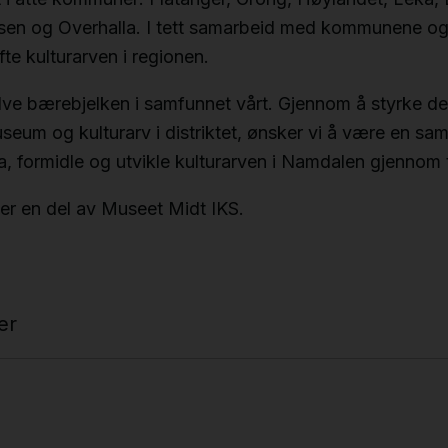
n og Overhalla. I tett samarbeid med kommunene og d
øfte kulturarven i regionen.
elve bærebjelken i samfunnet vårt. Gjennom å styrke de
eum og kulturarv i distriktet, ønsker vi å være en s
eta, formidle og utvikle kulturarven i Namdalen gjennom 
 er en del av Museet Midt IKS.
er