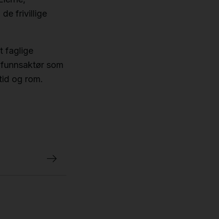
e frivillige
t faglige
amfunnsaktør som
tid og rom.