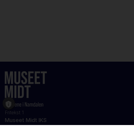
Fritekst 1
Museet Midt IKS
Strandgata 7