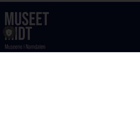
Fritekst 1
Museet Midt IKS
Strandgata 7
7900 Rørvik
Telefon:
+47 73 36 07 70
E-post:
post@museetmidt.no
Faktura som EHF
991 500 502 MVA
Faktura i PDF format sendes til:
museetmidt@faktura.poweroffice.net