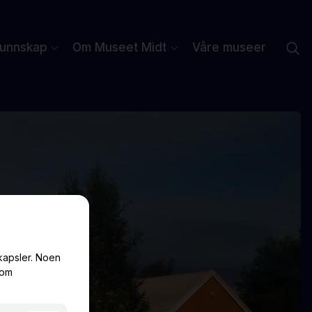
unnskap
Om Museet Midt
Våre museer