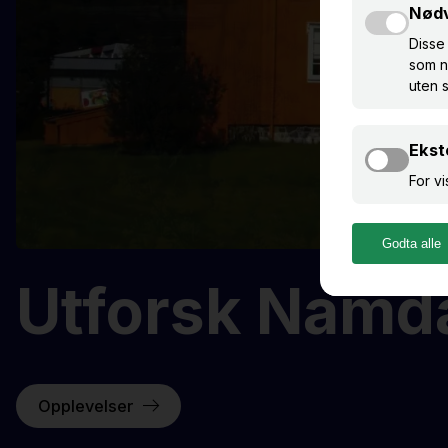
Utforsk Namd
Opplevelser