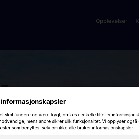
Opplevelser
K