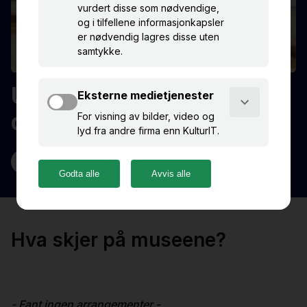
Utforsk Namdalen
denne sommeren!
Opplevelser
Hva skjer på museene?
- Fant ingen arrangementer -