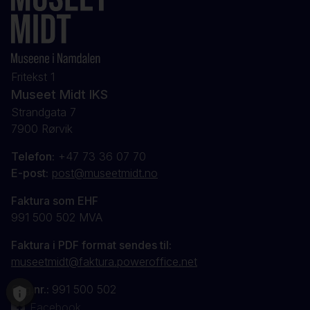
Fritekst 1
Museet Midt IKS
Strandgata 7
7900 Rørvik
Telefon:
+47 73 36 07 70
E-post:
post@museetmidt.no
Faktura som EHF
991 500 502 MVA
Faktura i PDF format sendes til:
museetmidt@faktura.poweroffice.net
Org.nr.:
991 500 502
Facebook